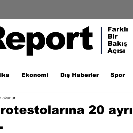
Report
Farklı
Bir
Bakış
Açısı
tika
Ekonomi
Dış Haberler
Spor
a okunur
otestolarına 20 ayrı
.