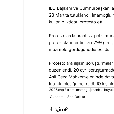
İBB Başkanı ve Cumhurbaşkanı ad
23 Mart'ta tutuklandı. İmamoğlu'nu
kullanıp iktidarı protesto etti.
Protestolarda orantısız polis müda
protestoların ardından 299 genç
muamele gördüğü iddia edildi.
Protestolara ilişkin soruşturmalar
düzenlendi. 20 ayrı soruşturmada
Asli Ceza Mahkemeleri’nde dava aç
tutuklu olduğu belirtildi. 10 kişini
2025
chp
Ekrem İmamoğlu
istanbul büyük
Gündem
Son Dakika