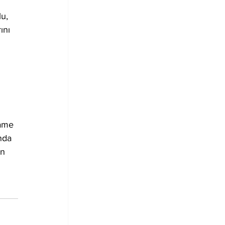
u, 
ını 
name 
nda 
n 