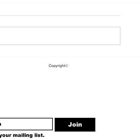
YSK'dan Yeni
Kuşadası Belediyesi'ne
Kararı: Kılıç
Üçüncü Dalga "Rüşvet"
Copyright©
Görevden Ald
Operasyonu
Yakupoğlu G
ewsletter
Join
our mailing list.