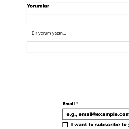
Yorumlar
Bir yorum yazın...
Muğla Marmaris'te
deprem meydana geldi
Subscribe to Our N
Email
*
I want to subscribe to y