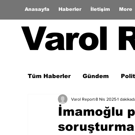
Anasayfa
Haberler
İletişim
More
Varol 
Tüm Haberler
Gündem
Poli
Varol Report
8 Nis 2025
1 dakikad
Son Dakika
Zaman Tüneli
İmamoğlu pr
soruşturma