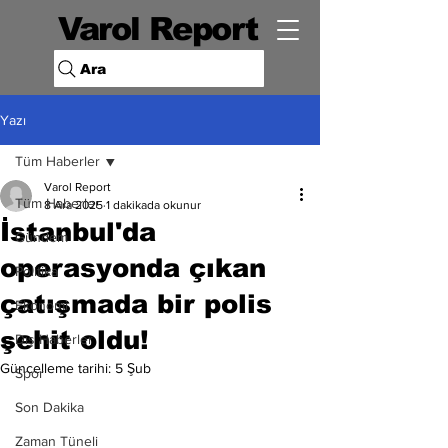
Varol Report
Ara
Yazı
Tüm Haberler
Varol Report
Tüm Haberler
8 Ara 2025
1 dakikada okunur
İstanbul'da
Gündem
operasyonda çıkan
Politika
çatışmada bir polis
Ekonomi
şehit oldu!
Dış Haberler
Güncelleme tarihi:
5 Şub
Spor
Son Dakika
Zaman Tüneli