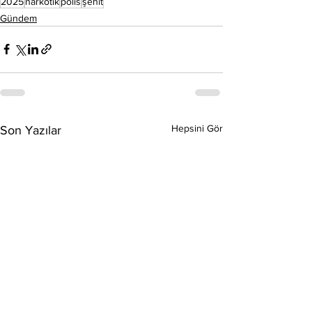
2025
narkotik
polis
şehit
Gündem
Hepsini Gör
Son Yazılar