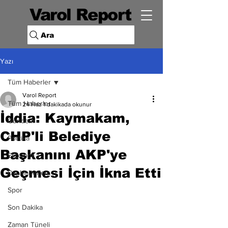
Varol Report
Ara
Yazı
Tüm Haberler
Varol Report
Tüm Haberler
24 Haz
1 dakikada okunur
İddia: Kaymakam,
Gündem
CHP'li Belediye
Politika
Başkanını AKP'ye
Ekonomi
Geçmesi İçin İkna Etti
Dış Haberler
Spor
Son Dakika
Zaman Tüneli