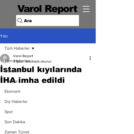
Varol Report
Ara
Yazı
Tüm Haberler
Varol Report
Tüm Haberler
5 Şub
1 dakikada okunur
İstanbul kıyılarında
Gündem
İHA imha edildi
Politika
Ekonomi
Dış Haberler
Spor
Son Dakika
Zaman Tüneli