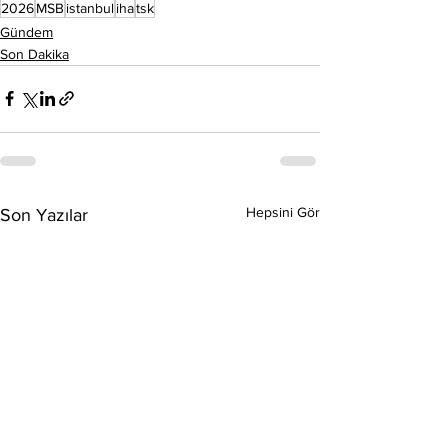
2026
MSB
istanbul
iha
tsk
Gündem
Son Dakika
Hepsini Gör
Son Yazılar