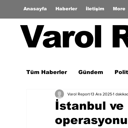
Anasayfa
Haberler
İletişim
More
Varol 
Tüm Haberler
Gündem
Poli
Varol Report
13 Ara 2025
1 dakika
Son Dakika
Zaman Tüneli
İstanbul ve
operasyonu.