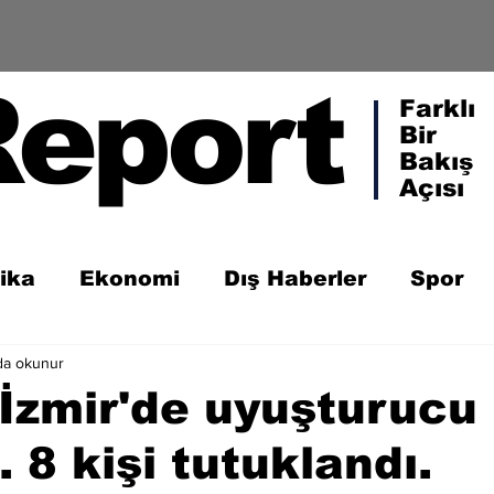
Report
Farklı
Bir
Bakış
Açısı
tika
Ekonomi
Dış Haberler
Spor
da okunur
 İzmir'de uyuşturucu
 8 kişi tutuklandı.