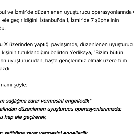
tanbul ve İzmir’de düzenlenen uyuşturucu operasyonlarında 
e geçirildiğini; İstanbul'da 1, İzmir'de 7 şüphelinin 
du.
mu X üzerinden yaptığı paylaşımda, düzenlenen uyuşturuc
7 kişinin tutuklandığını belirten Yerlikaya, "Bizim bütün 
olan uyuşturucudan, başta gençlerimiz olmak üzere tüm 
azdı.
tamamı şöyle:
um sağlığına zarar vermesini engelledik"
tarafından düzenlenen uyuşturucu operasyonlarımızda;
u hap ele geçirerek,
m sağlığına zarar vermesini engelledik.