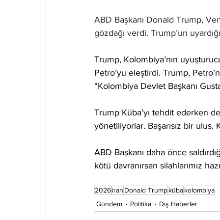
ABD Başkanı Donald Trump, Ven
gözdağı verdi. Trump’un uyardığı ü
Trump, Kolombiya’nın uyuşturucu 
Petro’yu eleştirdi. Trump, Petro
“Kolombiya Devlet Başkanı Gustavo
Trump Küba’yı tehdit ederken de
yönetiliyorlar. Başarısız bir ulus
ABD Başkanı daha önce saldırdığı 
kötü davranırsan silahlarımız hazır
2026
iran
Donald Trump
küba
kolombiya
Gündem
Politika
Dış Haberler