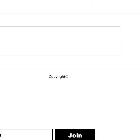
Çerçeve Yasanın
CHP'li Vekill
Meclis'e Gelmesinin
Tepki: "Saray
Copyright©
Ardından İlk MGK
Hareket Edili
Toplantısı Bugün
Etiketini Bu 
Sökemezsini
ewsletter
Join