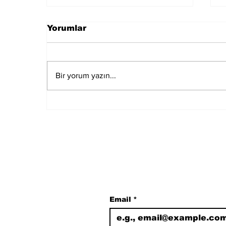
Yorumlar
Bir yorum yazın...
Özgür Özel, Meclis'in En
Çok Fezlekesi Olan
Vekili
Subscribe to Our N
Email
*