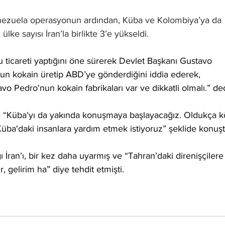
ezuela operasyonun ardından, Küba ve Kolombiya’ya da 
lke sayısı İran’la birlikte 3’e yükseldi.
ticareti yaptığını öne sürerek Devlet Başkanı Gustavo 
’nun kokain üretip ABD’ye gönderdiğini iddia ederek, 
 Pedro'nun kokain fabrikaları var ve dikkatli olmalı.” ded
 “Küba'yı da yakında konuşmaya başlayacağız. Oldukça k
. Küba'daki insanlara yardım etmek istiyoruz” şeklide konuşt
İran’ı, bir kez daha uyarmış ve “Tahran’daki direnişçilere
, gelirim ha” diye tehdit etmişti.