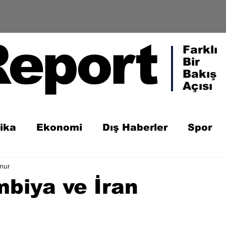
Report
Farklı
Bir
Bakış
Açısı
tika
Ekonomi
Dış Haberler
Spor
unur
biya ve İran