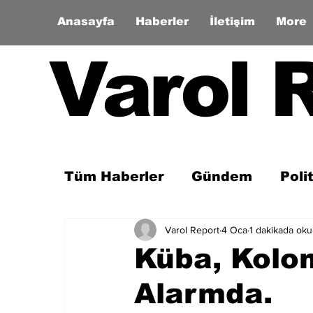
Anasayfa
Haberler
İletişim
More
Varol 
Tüm Haberler
Gündem
Poli
Varol Report
4 Oca
1 dakikada ok
Son Dakika
Zaman Tüneli
Küba, Kolom
Alarmda.