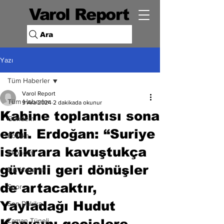
Varol Report
Ara
Yazı
Tüm Haberler
Varol Report
Tüm Haberler
9 Ara 2024
2 dakikada okunur
Kabine toplantısı sona
Gündem
erdi. Erdoğan: “Suriye
Politika
istikrara kavuştukça
Ekonomi
güvenli geri dönüşler
Dış Haberler
de artacaktır,
Spor
Yayladağı Hudut
Son Dakika
Kapısını geçişlere
Zaman Tüneli