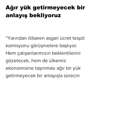
Ağır yük getirmeyecek bir 
anlayış bekliyoruz
“Yarından itibaren asgari ücret tespit 
komisyonu görüşmelere başlıyor.
Hem çalışanlarımızın beklentilerini 
gözetecek, hem de ülkemiz 
ekonomisine taşınması ağır bir yük 
getirmeyecek bir anlayışla sürecin 
yürütüleceğini ümit ediyorum.”
Muhalefeti SGK’ya olan 
birikmiş borçlarını ödemeye 
davet ediyorum.