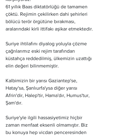
61 yıllık Baas diktatörlüğü de tamamen 
çöktü. Rejimin çekilirken dahi şehirleri 
bölücü terör örgütüne bırakması, 
aralarındaki kirli ittifakı aşikar etmektedir.
Suriye ihtilafını diyalog yoluyla çözme 
çağrılarımız eski rejim tarafından 
küstahça reddedilmiş, ülkemizin uzattığı 
elin değeri bilinmemiştir.
Kalbimizin bir yarısı Gaziantep'se, 
Hatay'sa, Şanlıurfa'ysa diğer yarısı 
Afrin'dir, Halep'tir, Hama'dır, Humus'tur, 
Şam'dır.
Suriye'yle ilgili hassasiyetimiz hiçbir 
zaman menfaat eksenli olmamıştır. Biz 
bu konuya hep vicdan penceresinden 