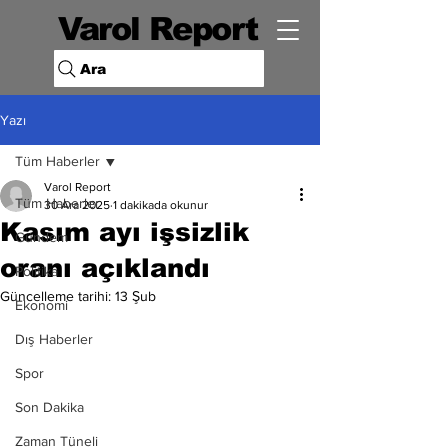
Varol Report
Ara
Yazı
Tüm Haberler
Varol Report
Tüm Haberler
30 Ara 2025
1 dakikada okunur
Kasım ayı işsizlik
Gündem
oranı açıklandı
Politika
Güncelleme tarihi:
13 Şub
Ekonomi
Dış Haberler
Spor
Son Dakika
Zaman Tüneli