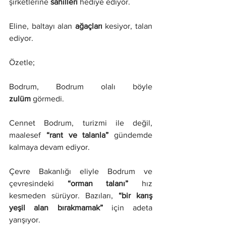
şirketlerine 
sahilleri 
hediye ediyor.
Eline, baltayı alan 
ağaçları
 kesiyor, talan 
ediyor.
Özetle;
Bodrum, Bodrum olalı böyle 
zulüm
 görmedi.
Cennet Bodrum, turizmi ile değil, 
maalesef 
“rant ve talanla” 
gündemde 
kalmaya devam ediyor.
Çevre Bakanlığı eliyle Bodrum ve 
çevresindeki 
“orman talanı” 
hız 
kesmeden sürüyor. Bazıları, 
“bir karış 
yeşil alan bırakmamak”
 için adeta 
yarışıyor. 