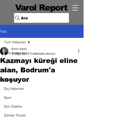
Varol Report
Ara
Yazı
Tüm Haberler
Emin Varol
Tüm Haberler
31 Ağu 2024
3 dakikada okunur
Kazmayı küreği eline
Gündem
alan, Bodrum'a
Politika
koşuyor
Ekonomi
Dış Haberler
Spor
Son Dakika
Zaman Tüneli