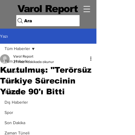
Varol Report
Ara
Yazı
Tüm Haberler
Varol Report
Tüm Haberler
27 Haz
1 dakikada okunur
Kurtulmuş: "Terörsüz
Gündem
Türkiye Sürecinin
Politika
Yüzde 90'ı Bitti
Ekonomi
Dış Haberler
Spor
Son Dakika
Zaman Tüneli