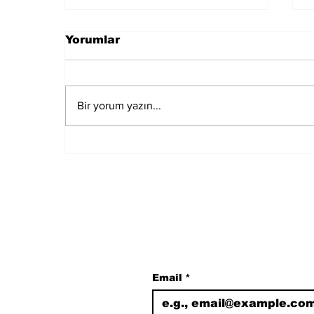
Yorumlar
Bir yorum yazın...
Muğla Marmaris'te
deprem meydana geldi
Subscribe to Our N
Email
*