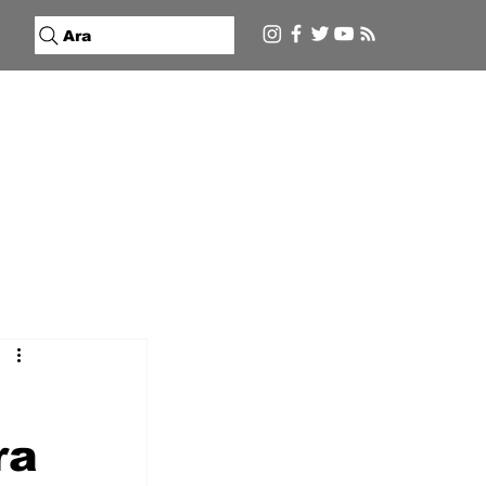
Ara
ra