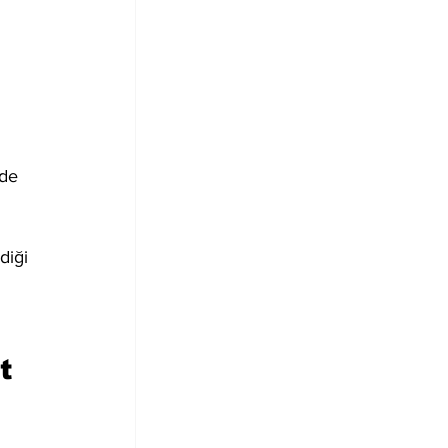
 
nde 
diği 
t 