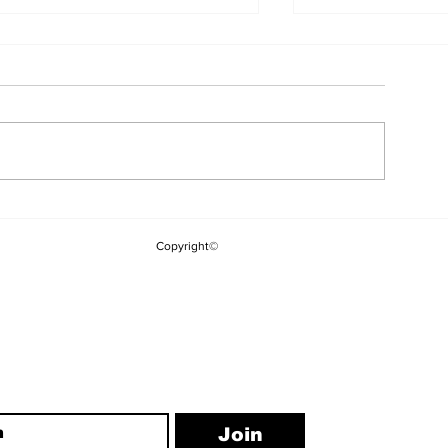
YSK'dan Yeni
Kuşadası Belediyesi'ne
Kararı: Kılıç
Üçüncü Dalga "Rüşvet"
Copyright©
Görevden Ald
Operasyonu
Yakupoğlu G
ewsletter
Join