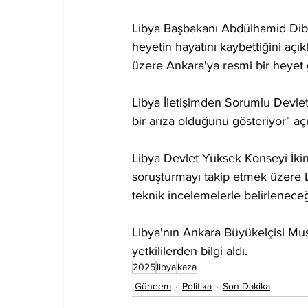
Libya Başbakanı Abdülhamid Dib
heyetin hayatını kaybettiğini aç
üzere Ankara'ya resmi bir heyet 
Libya İletişimden Sorumlu Devlet 
bir arıza olduğunu gösteriyor" açı
Libya Devlet Yüksek Konseyi İkin
soruşturmayı takip etmek üzere L
teknik incelemelerle belirleneceğin
Libya'nın Ankara Büyükelçisi Must
yetkililerden bilgi aldı.
2025
libya
kaza
Gündem
Politika
Son Dakika