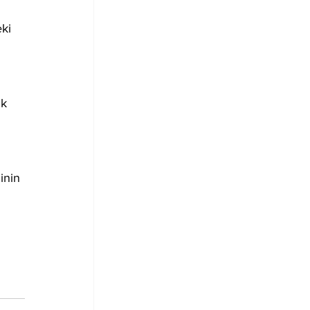
ki 
k 
inin 