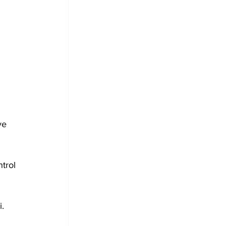
ve 
trol 
.