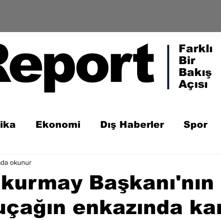
Report
Farklı
Bir
Bakış
Açısı
tika
Ekonomi
Dış Haberler
Spor
ada okunur
lkurmay Başkanı'nın
uçağın enkazında ka