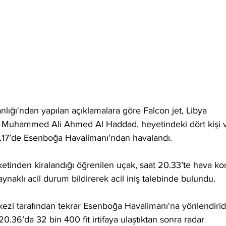
kanlığı'ndan yapılan açıklamalara göre Falcon jet, Libya 
Muhammed Ali Ahmed Al Haddad, heyetindeki dört kişi 
20.17’de Esenboğa Havalimanı'ndan havalandı.
etinden kiralandığı öğrenilen uçak, saat 20.33’te hava kon
ynaklı acil durum bildirerek acil iniş talebinde bulundu.
zi tarafından tekrar Esenboğa Havalimanı'na yönlendiridi
20.36’da 32 bin 400 fit irtifaya ulaştıktan sonra radar 