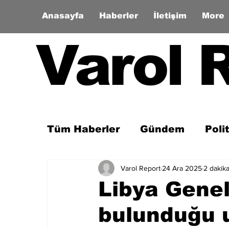
Anasayfa
Haberler
İletişim
More
Varol 
Tüm Haberler
Gündem
Poli
Varol Report
24 Ara 2025
2 dakik
Son Dakika
Zaman Tüneli
Libya Gene
bulunduğu 