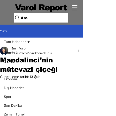
Varol Report
Ara
Yazı
Tüm Haberler
Emin Varol
Tüm Haberler
9 Eki 2025
2 dakikada okunur
Mandalinci’nin
Gündem
mütevazi çiçeği
Politika
Güncelleme tarihi:
13 Şub
Ekonomi
Dış Haberler
Spor
Son Dakika
Zaman Tüneli