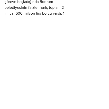
göreve başladığında Bodrum 
belediyesinin faizler hariç toplam 2 
milyar 600 milyon lira borcu vardı. 1 
milyar 200 milyonu sigorta borcu, 600 
milyonu vergi borcu ve 800 milyon lirası 
da piyasaya olan borç…
Bu durumdaki bir belediyenin, çiçeği 
küçülmesin de ne küçülsün…
2025
chp
Muğla
Bodrum
tamer mandalinci
bodrum belediyesi
Gündem
Politika
Hepsini Gör