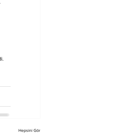
.
i.
Hepsini Gör