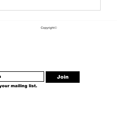
YSK'dan Yeni
Kuşadası Belediyesi'ne
Kararı: Kılıç
Üçüncü Dalga "Rüşvet"
Copyright©
Görevden Ald
Operasyonu
Yakupoğlu G
ewsletter
Join
our mailing list.