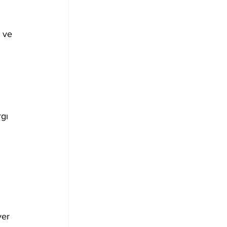
 ve 
 
gı 
yer 