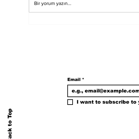
Bir yorum yazın...
Muğla Marmaris'te
deprem meydana geldi
Subscribe to Our N
Email
*
I want to subscribe to y
Back to Top