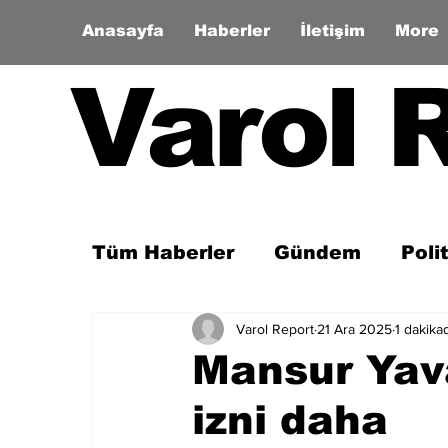
Anasayfa
Haberler
İletişim
More
Varol 
Tüm Haberler
Gündem
Poli
Varol Report
21 Ara 2025
1 dakika
Son Dakika
Zaman Tüneli
Mansur Yav
izni daha