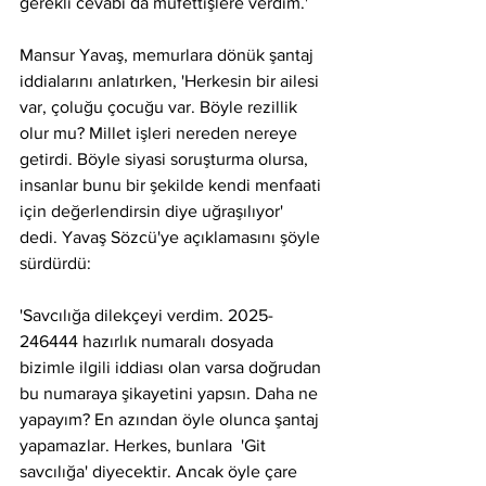
gerekli cevabı da müfettişlere verdim.'
Mansur Yavaş, memurlara dönük şantaj 
iddialarını anlatırken, 'Herkesin bir ailesi 
var, çoluğu çocuğu var. Böyle rezillik 
olur mu? Millet işleri nereden nereye 
getirdi. Böyle siyasi soruşturma olursa, 
insanlar bunu bir şekilde kendi menfaati 
için değerlendirsin diye uğraşılıyor' 
dedi. Yavaş Sözcü'ye açıklamasını şöyle 
sürdürdü:
'Savcılığa dilekçeyi verdim. 2025-
246444 hazırlık numaralı dosyada 
bizimle ilgili iddiası olan varsa doğrudan 
bu numaraya şikayetini yapsın. Daha ne 
yapayım? En azından öyle olunca şantaj 
yapamazlar. Herkes, bunlara  'Git 
savcılığa' diyecektir. Ancak öyle çare 