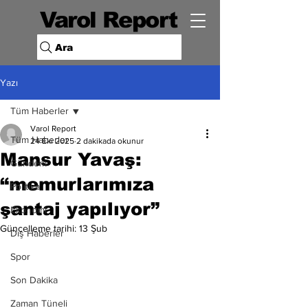
Varol Report
Ara
Yazı
Tüm Haberler
Varol Report
Tüm Haberler
24 Eki 2025
2 dakikada okunur
Mansur Yavaş:
Gündem
“memurlarımıza
Politika
şantaj yapılıyor”
Ekonomi
Güncelleme tarihi:
13 Şub
Dış Haberler
Spor
Son Dakika
Zaman Tüneli