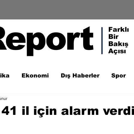
Report
Farklı
Bir
Bakış
Açısı
tika
Ekonomi
Dış Haberler
Spor
unur
41 il için alarm verd