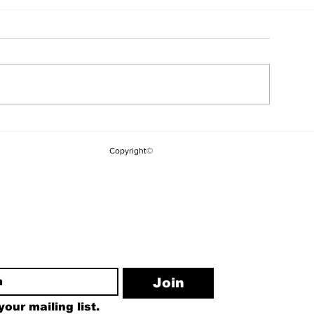
Mekke Anlaşması
Öğrenci Affı 
Sonrası Saldırı: Suudi
Girdi: Tez Y
Copyright©
Arabistan'da Petrol
Para, İzinsiz
Rafinerisi Vuruldu
Yükseköğret
Faaliyetine 
Cezası
ewsletter
Join
our mailing list.