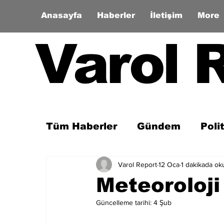
Anasayfa
Haberler
İletişim
More
Varol 
Tüm Haberler
Gündem
Poli
Varol Report
12 Oca
1 dakikada ok
Son Dakika
Zaman Tüneli
Meteoroloji 
Güncelleme tarihi:
4 Şub