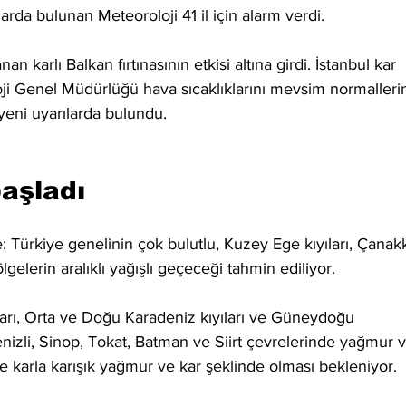
larda bulunan Meteoroloji 41 il için alarm verdi.
an karlı Balkan fırtınasının etkisi altına girdi. İstanbul kar 
oji Genel Müdürlüğü hava sıcaklıklarını mevsim normallerin
 yeni uyarılarda bulundu.
başladı
: Türkiye genelinin çok bulutlu, Kuzey Ege kıyıları, Çanakk
gelerin aralıklı yağışlı geçeceği tahmin ediliyor.
ıları, Orta ve Doğu Karadeniz kıyıları ve Güneydoğu 
nizli, Sinop, Tokat, Batman ve Siirt çevrelerinde yağmur v
e karla karışık yağmur ve kar şeklinde olması bekleniyor.