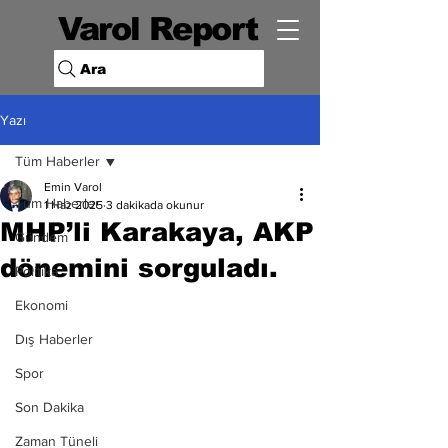
Varol Report
Ara
Yazı
Tüm Haberler
Emin Varol
Tüm Haberler
1 Haz 2025
3 dakikada okunur
MHP’li Karakaya, AKP
Gündem
dönemini sorguladı.
Politika
Ekonomi
Dış Haberler
Spor
Son Dakika
Zaman Tüneli