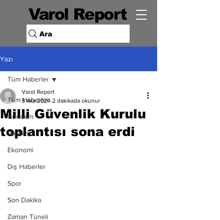
Varol Report
Ara
Yazı
Tüm Haberler
Varol Report
Tüm Haberler
5 Ara 2024
2 dakikada okunur
Milli Güvenlik Kurulu
Gündem
toplantısı sona erdi
Politika
Ekonomi
Dış Haberler
Spor
Son Dakika
Zaman Tüneli