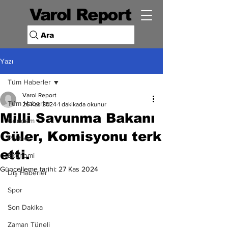
Varol Report
Ara
Yazı
Tüm Haberler
Varol Report
Tüm Haberler
26 Kas 2024
1 dakikada okunur
Milli Savunma Bakanı
Gündem
Güler, Komisyonu terk
Politika
etti.
Ekonomi
Güncelleme tarihi:
27 Kas 2024
Dış Haberler
Spor
Son Dakika
Zaman Tüneli