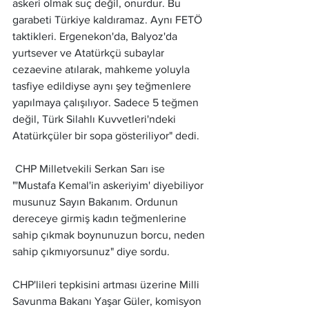
askeri olmak suç değil, onurdur. Bu 
garabeti Türkiye kaldıramaz. Aynı FETÖ 
taktikleri. Ergenekon'da, Balyoz'da 
yurtsever ve Atatürkçü subaylar 
cezaevine atılarak, mahkeme yoluyla 
tasfiye edildiyse aynı şey teğmenlere 
yapılmaya çalışılıyor. Sadece 5 teğmen 
değil, Türk Silahlı Kuvvetleri'ndeki 
Atatürkçüler bir sopa gösteriliyor" dedi.
 CHP Milletvekili Serkan Sarı ise 
"'Mustafa Kemal'in askeriyim' diyebiliyor 
musunuz Sayın Bakanım. Ordunun 
dereceye girmiş kadın teğmenlerine 
sahip çıkmak boynunuzun borcu, neden 
sahip çıkmıyorsunuz" diye sordu.
CHP'lileri tepkisini artması üzerine Milli 
Savunma Bakanı Yaşar Güler, komisyon 