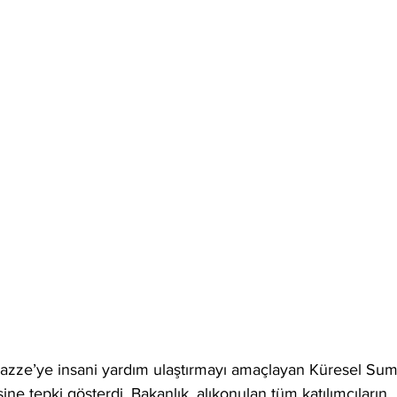
Gazze’ye insani yardım ulaştırmayı amaçlayan Küresel Su
ine tepki gösterdi. Bakanlık, alıkonulan tüm katılımcıların 