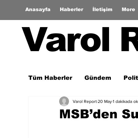
Anasayfa
Haberler
İletişim
More
Varol 
Tüm Haberler
Gündem
Poli
Varol Report
20 May
1 dakikada o
Son Dakika
Zaman Tüneli
MSB’den Su