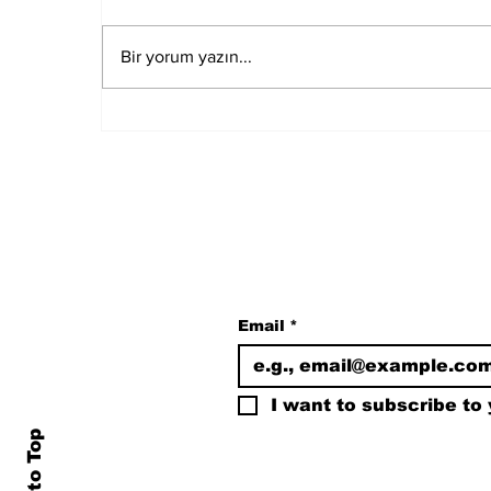
Bir yorum yazın...
Muğla Marmaris'te
deprem meydana geldi
Subscribe to Our N
Email
*
I want to subscribe to y
Back to Top