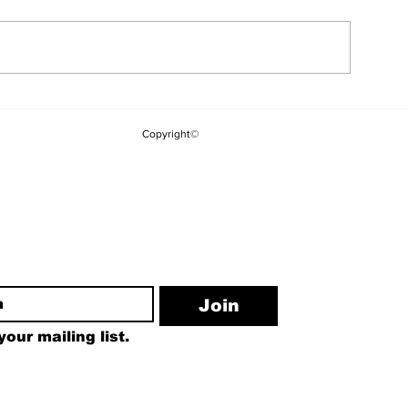
YSK'dan Yeni
Kuşadası Belediyesi'ne
Kararı: Kılıç
Üçüncü Dalga "Rüşvet"
Copyright©
Görevden Ald
Operasyonu
Yakupoğlu G
ewsletter
Join
our mailing list.