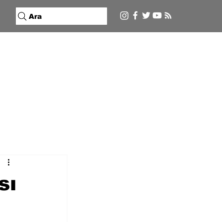
Ara
sı