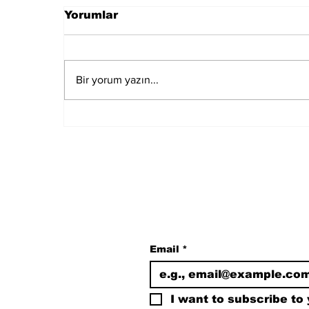
Yorumlar
Bir yorum yazın...
Özgür Özel,
İmamoğlu'nun gözaltına
alınmasının ardından
Saraçhane'de konuştu.
Subscribe to Our N
Email
*
I want to subscribe to y