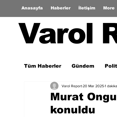
Anasayfa
Haberler
İletişim
More
Varol 
Tüm Haberler
Gündem
Poli
Varol Report
20 Mar 2025
1 dakik
Son Dakika
Zaman Tüneli
Murat Ongun
konuldu