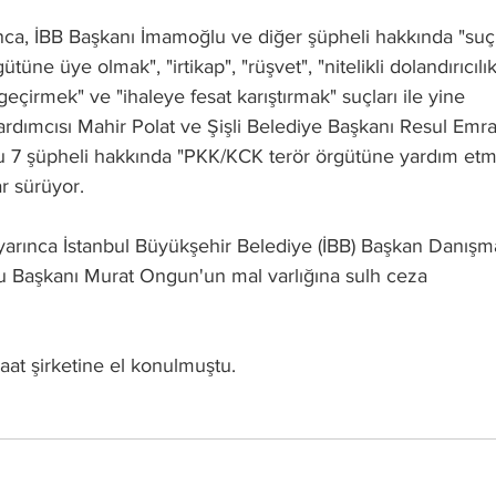
nca, İBB Başkanı İmamoğlu ve diğer şüpheli hakkında "suç
tüne üye olmak", "irtikap", "rüşvet", "nitelikli dolandırıcılık
 geçirmek" ve "ihaleye fesat karıştırmak" suçları ile yine 
dımcısı Mahir Polat ve Şişli Belediye Başkanı Resul Emra
u 7 şüpheli hakkında "PKK/KCK terör örgütüne yardım etm
r sürüyor.
arınca İstanbul Büyükşehir Belediye (İBB) Başkan Danışm
 Başkanı Murat Ongun'un mal varlığına sulh ceza 
t şirketine el konulmuştu.