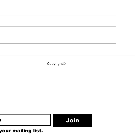
Adalet Bakanı Yılmaz
İBB Başkanı
Tunç'dan İmamoğlu
İmamoğlu göz
Copyright©
açıklaması
alındı.
ewsletter
Join
our mailing list.