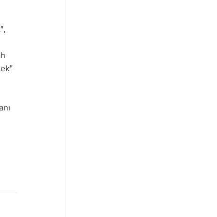
 
", 
h 
ek" 
anı 