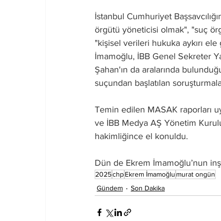
İstanbul Cumhuriyet Başsavcılığı
örgütü yöneticisi olmak", "suç örgü
"kişisel verileri hukuka aykırı ele
İmamoğlu, İBB Genel Sekreter Yar
Şahan'ın da aralarında bulunduğ
suçundan başlatılan soruşturmala
Temin edilen MASAK raporları uy
ve İBB Medya AŞ Yönetim Kurulu
hakimliğince el konuldu.
Dün de Ekrem İmamoğlu’nun inşaa
2025
chp
Ekrem İmamoğlu
murat ongün
Gündem
Son Dakika