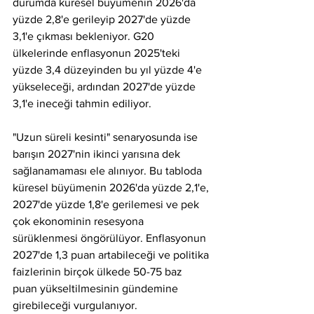
durumda küresel büyümenin 2026'da 
yüzde 2,8'e gerileyip 2027'de yüzde 
3,1'e çıkması bekleniyor. G20 
ülkelerinde enflasyonun 2025'teki 
yüzde 3,4 düzeyinden bu yıl yüzde 4'e 
yükseleceği, ardından 2027'de yüzde 
3,1'e ineceği tahmin ediliyor.
"Uzun süreli kesinti" senaryosunda ise 
barışın 2027'nin ikinci yarısına dek 
sağlanamaması ele alınıyor. Bu tabloda 
küresel büyümenin 2026'da yüzde 2,1'e, 
2027'de yüzde 1,8'e gerilemesi ve pek 
çok ekonominin resesyona 
sürüklenmesi öngörülüyor. Enflasyonun 
2027'de 1,3 puan artabileceği ve politika 
faizlerinin birçok ülkede 50-75 baz 
puan yükseltilmesinin gündemine 
girebileceği vurgulanıyor.