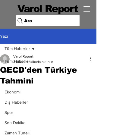
Varol Report
Ara
Yazı
Tüm Haberler
Varol Report
Tüm Haberler
3 Haz
2 dakikada okunur
OECD'den Türkiye
Gündem
Tahmini
Politika
Ekonomi
Dış Haberler
Spor
Son Dakika
Zaman Tüneli