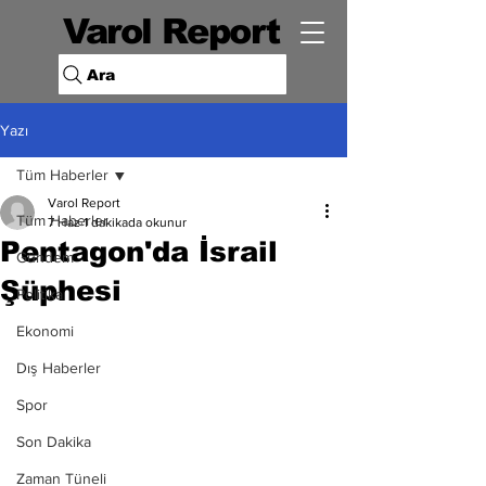
Varol Report
Ara
Yazı
Tüm Haberler
Varol Report
Tüm Haberler
7 Haz
1 dakikada okunur
Pentagon'da İsrail
Gündem
Şüphesi
Politika
Ekonomi
Dış Haberler
Spor
Son Dakika
Zaman Tüneli