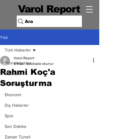
Varol Report
Ara
Yazı
Tüm Haberler
Varol Report
Tüm Haberler
6 Haz
1 dakikada okunur
Rahmi Koç'a
Gündem
Soruşturma
Politika
Ekonomi
Dış Haberler
Spor
Son Dakika
Zaman Tüneli