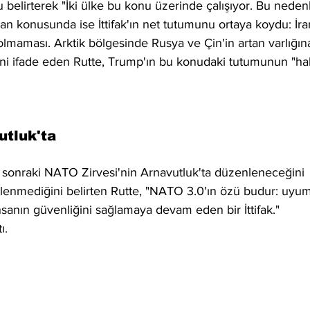
 belirterek "İki ülke bu konu üzerinde çalışıyor. Bu neden
n konusunda ise İttifak'ın net tutumunu ortaya koydu: İran
olmaması. Arktik bölgesinde Rusya ve Çin'in artan varlığın
ni ifade eden Rutte, Trump'ın bu konudaki tutumunun "hak
utluk'ta
ir sonraki NATO Zirvesi'nin Arnavutluk'ta düzenleneceğini 
irlenmediğini belirten Rutte, "NATO 3.0'ın özü budur: uyu
sanın güvenliğini sağlamaya devam eden bir İttifak." 
ı.