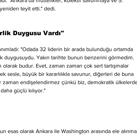
. "Ankara'da müttefikler, kolektif savunmaya ve 5. 
eniden teyit etti." dedi.
lik Duygusu Vardı"
tanımladı: "Odada 32 liderin bir arada bulunduğu ortamda 
k duygusuydu. Yakın tarihte bunun benzerini görmedim. 
larak budur. Evet, zaman zaman çok sert tartışmalar 
sek sesle, büyük bir kararlılıkla savunur, diğerleri de buna 
çbir zaman endişelendirmez çünkü biz, demokratik ülkelerd
 daha güçlü kılıyor."
n esas olarak Ankara ile Washington arasında ele alınmas