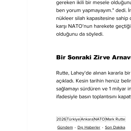
gereken ikili bir mesele olduğunu
ben yorum yapmayayım." dedi. İra
nükleer silah kapasitesine sahip 
karşı NATO'nun harekete geçtiği
olduğunu da söyledi.
Bir Sonraki Zirve Arnav
Rutte, Lahey'de alınan kararla b
açıkladı. Kesin tarihin henüz bel
sağlamayı sürdüren ve 1 milyar in
ifadesiyle basın toplantısını kapatt
2026
Türkiye
Ankara
NATO
Mark Rutte
Gündem
Dış Haberler
Son Dakika