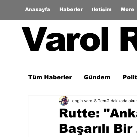
Anasayfa
Haberler
İletişim
More
Varol 
Tüm Haberler
Gündem
Poli
engin varol
8 Tem
2 dakikada oku
Son Dakika
Zaman Tüneli
Rutte: "An
Başarılı Bi