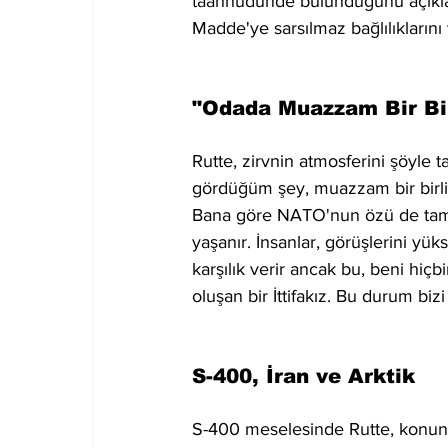
taahhüdünde bulunduğunu açıkladı
Madde'ye sarsılmaz bağlılıklarını y
"Odada Muazzam Bir Bir
Rutte, zirvnin atmosferini şöyle 
gördüğüm şey, muazzam bir birli
Bana göre NATO'nun özü de tam o
yaşanır. İnsanlar, görüşlerini yük
karşılık verir ancak bu, beni hi
oluşan bir İttifakız. Bu durum bizi
S-400, İran ve Arktik
S-400 meselesinde Rutte, konunu