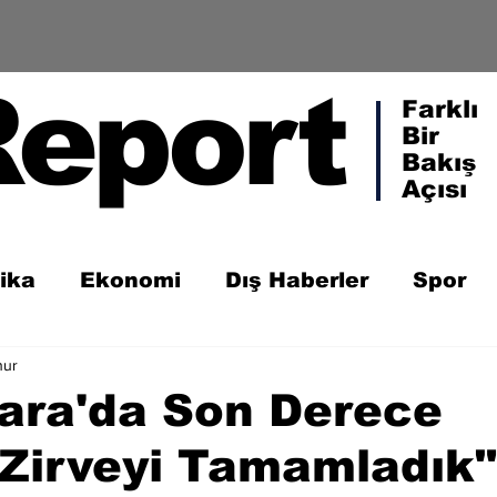
Report
Farklı
Bir
Bakış
Açısı
tika
Ekonomi
Dış Haberler
Spor
nur
kara'da Son Derece
r Zirveyi Tamamladık"