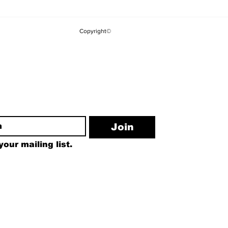
Çerçeve Yasanın
CHP'li Vekill
Meclis'e Gelmesinin
Tepki: "Saray
Copyright©
Ardından İlk MGK
Hareket Edili
Toplantısı Bugün
Etiketini Bu 
Sökemezsini
ewsletter
Join
our mailing list.