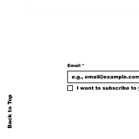
Özgür Özel, Meclis'in En
Çok Fezlekesi Olan
Vekili
Subscribe to Our N
Email
*
I want to subscribe to y
Back to Top