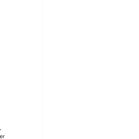
, 
er 