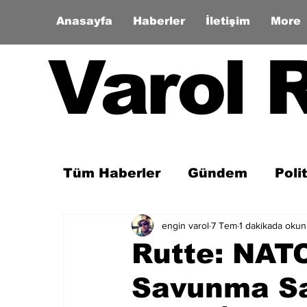
Anasayfa
Haberler
İletişim
More
Varol 
Tüm Haberler
Gündem
Poli
engin varol
7 Tem
1 dakikada okun
Son Dakika
Zaman Tüneli
Rutte: NATO
Savunma Sa