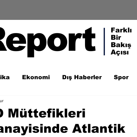
Report
Farklı
Bir
Bakış
Açısı
tika
Ekonomi
Dış Haberler
Spor
ur
 Müttefikleri
nayisinde Atlantik