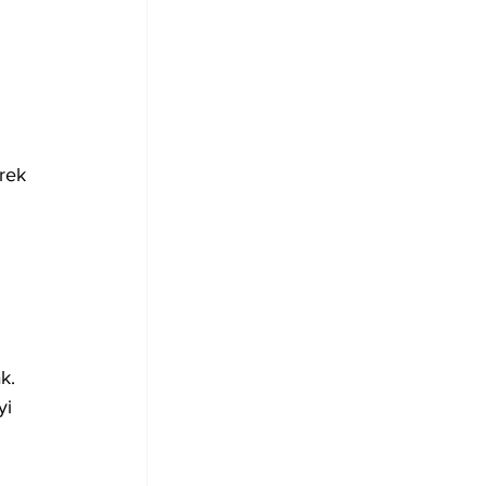
 
rek 
k. 
yi 