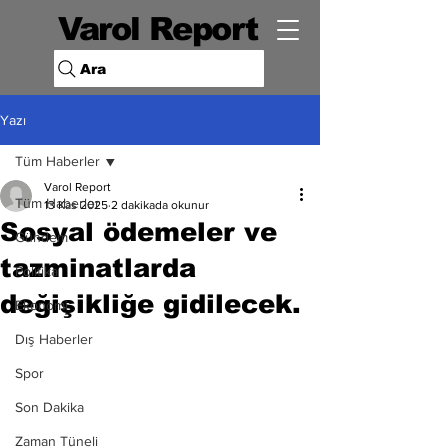
Varol Report
Ara
Yazı
Tüm Haberler
Varol Report
Tüm Haberler
13 Kas 2025
2 dakikada okunur
Sosyal ödemeler ve
Gündem
tazminatlarda
Politika
değişikliğe gidilecek.
Ekonomi
Dış Haberler
Spor
Son Dakika
Zaman Tüneli