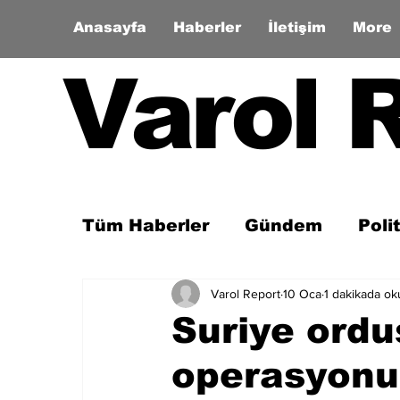
Anasayfa
Haberler
İletişim
More
Varol 
Tüm Haberler
Gündem
Poli
Varol Report
10 Oca
1 dakikada ok
Son Dakika
Zaman Tüneli
Suriye ordu
operasyonu