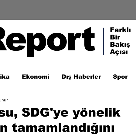
Report
Farklı
Bir
Bakış
Açısı
tika
Ekonomi
Dış Haberler
Spor
unur
su, SDG'ye yönelik
n tamamlandığını