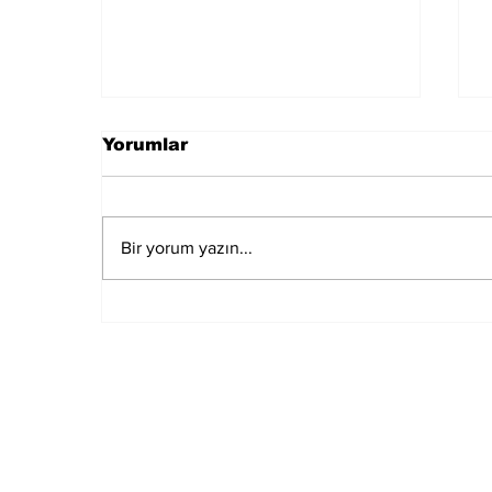
Yorumlar
Bir yorum yazın...
Özgür Özel, Meclis'in En
Çok Fezlekesi Olan
Vekili
Subscribe to Our N