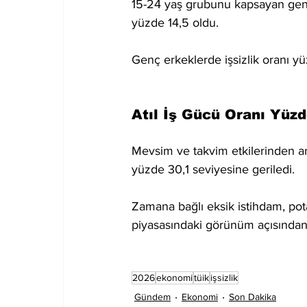
15-24 yaş grubunu kapsayan genç 
yüzde 14,5 oldu.
Genç erkeklerde işsizlik oranı y
Atıl İş Gücü Oranı Yüzd
Mevsim ve takvim etkilerinden arın
yüzde 30,1 seviyesine geriledi.
Zamana bağlı eksik istihdam, pota
piyasasındaki görünüm açısından 
2026
ekonomi
tüik
işsizlik
Gündem
Ekonomi
Son Dakika