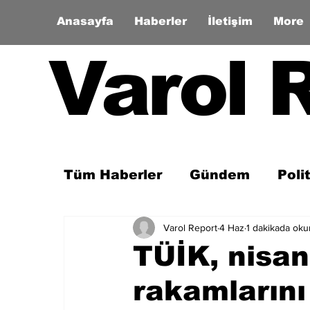
Anasayfa
Haberler
İletişim
More
Varol 
Tüm Haberler
Gündem
Poli
Varol Report
4 Haz
1 dakikada oku
Son Dakika
Zaman Tüneli
TÜİK, nisan 
rakamlarını