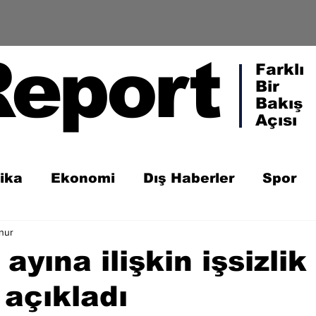
Report
Farklı
Bir
Bakış
Açısı
tika
Ekonomi
Dış Haberler
Spor
nur
ayına ilişkin işsizlik
 açıkladı