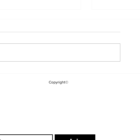
Çerçeve Yasanın
CHP'li Vekill
Meclis'e Gelmesinin
Tepki: "Saray
Copyright©
Ardından İlk MGK
Hareket Edili
Toplantısı Bugün
Etiketini Bu 
Sökemezsini
ewsletter