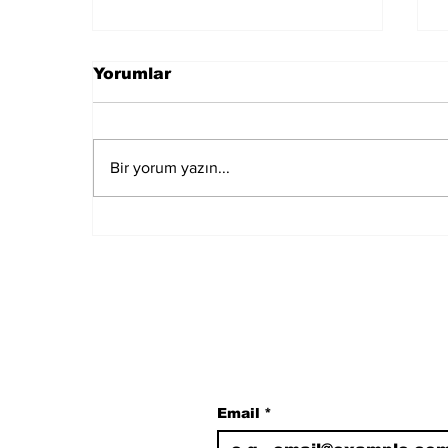
Yorumlar
Bir yorum yazın...
Özgür Özel, Meclis'in En
Çok Fezlekesi Olan
Vekili
Subscribe to Our N
Email
*