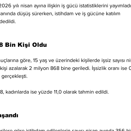
026 yılı nisan ayına ilişkin iş gücü istatistiklerini yayımladı
oranında düşüş sürerken, istihdam ve iş gücüne katılım 
edildi.
8 Bin Kişi Oldu
çlarına göre, 15 yaş ve üzerindeki kişilerde işsiz sayısı ni
işi azalarak 2 milyon 868 bine geriledi. İşsizlik oranı ise 0
 gerçekleşti.
8, kadınlarda ise yüzde 11,0 olarak tahmin edildi.
aşandı
rilere göre istihdam edilenlerin sayısı nisan ayında 356 bi