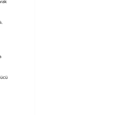
rak 
ı.
a 
gücü 