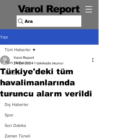
Varol Report
Ara
Yazı
Tüm Haberler
Varol Report
Tüm Haberler
24 Eki 2024
1 dakikada okunur
Türkiye'deki tüm
Gündem
havalimanlarında
Politika
turuncu alarm verildi
Ekonomi
Dış Haberler
Spor
Son Dakika
Zaman Tüneli