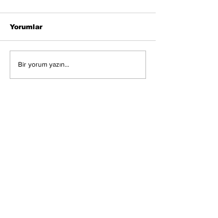
Yorumlar
Bir yorum yazın...
TUSAŞ'a terör saldırısı: 2
saldırgan öldürüldü, 5
şehidin kimliği belli oldu.
"Büyük ihtimalle PKK'nın
yaptığını değerlendiriyoruz"