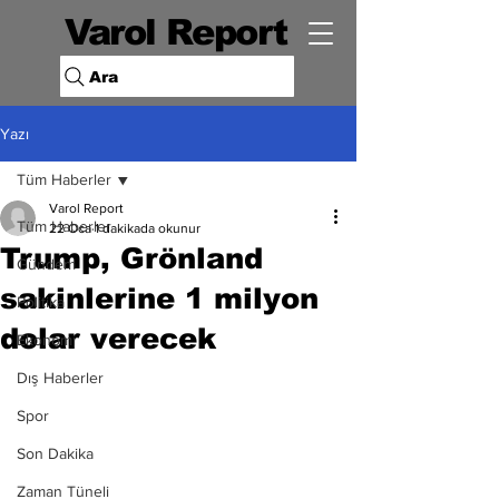
Varol Report
Ara
Yazı
Tüm Haberler
Varol Report
Tüm Haberler
22 Oca
1 dakikada okunur
Trump, Grönland
Gündem
sakinlerine 1 milyon
Politika
dolar verecek
Ekonomi
Dış Haberler
Spor
Son Dakika
Zaman Tüneli