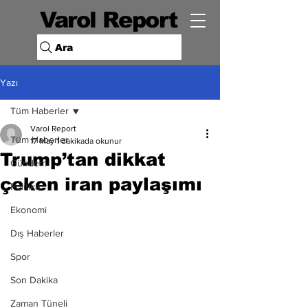
Varol Report
Ara
Yazı
Tüm Haberler
Varol Report
Tüm Haberler
17 May
1 dakikada okunur
Trump’tan dikkat
Gündem
çeken iran paylaşımı
Politika
Ekonomi
Dış Haberler
Spor
Son Dakika
Zaman Tüneli