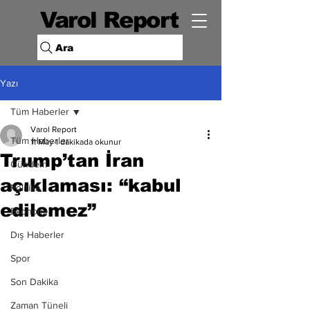
Varol Report
Ara
Yazı
Tüm Haberler
Varol Report
Tüm Haberler
11 May
1 dakikada okunur
Trump’tan İran
Gündem
açıklaması: “kabul
Politika
edilemez”
Ekonomi
Dış Haberler
Spor
Son Dakika
Zaman Tüneli