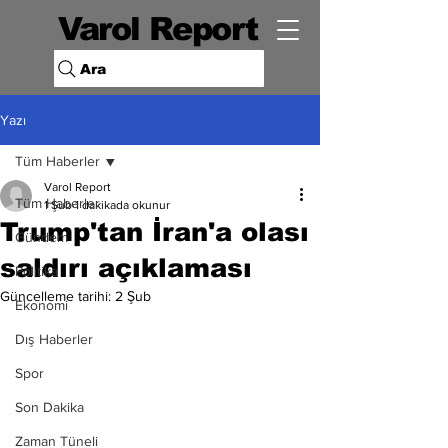
Varol Report
Ara
Yazı
Tüm Haberler
Varol Report
Tüm Haberler
1 Şub
1 dakikada okunur
Trump'tan İran'a olası
Gündem
saldırı açıklaması
Politika
Güncelleme tarihi:
2 Şub
Ekonomi
Dış Haberler
Spor
Son Dakika
Zaman Tüneli