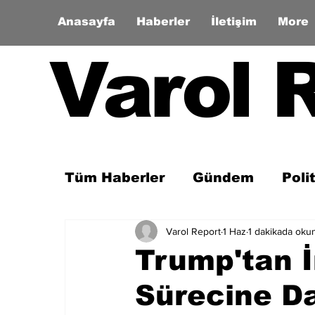
Anasayfa
Haberler
İletişim
More
Varol 
Tüm Haberler
Gündem
Poli
Varol Report
1 Haz
1 dakikada oku
Son Dakika
Zaman Tüneli
Trump'tan İ
Sürecine Da