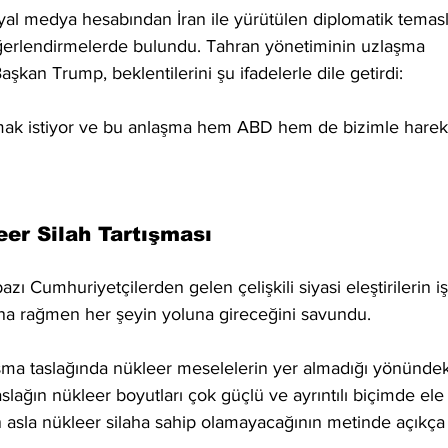
l medya hesabından İran ile yürütülen diplomatik temasl
ğerlendirmelerde bulundu. Tahran yönetiminin uzlaşma 
kan Trump, beklentilerini şu ifadelerle dile getirdi:
mak istiyor ve bu anlaşma hem ABD hem de bizimle harek
eer Silah Tartışması
 Cumhuriyetçilerden gelen çelişkili siyasi eleştirilerin iş
buna rağmen her şeyin yoluna gireceğini savundu.
a taslağında nükleer meselelerin yer almadığı yönündek
Taslağın nükleer boyutları çok güçlü ve ayrıntılı biçimde ele
ın asla nükleer silaha sahip olamayacağının metinde açıkça