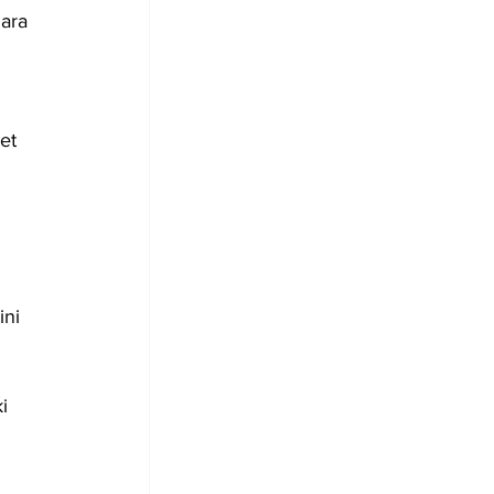
ara 
et 
ini 
i 
 
 