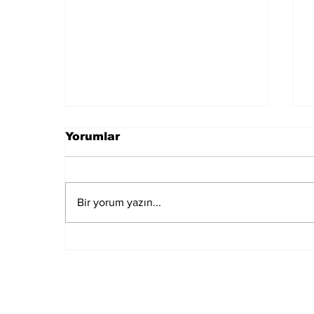
Yorumlar
Bir yorum yazın...
Muğla Marmaris'te
deprem meydana geldi