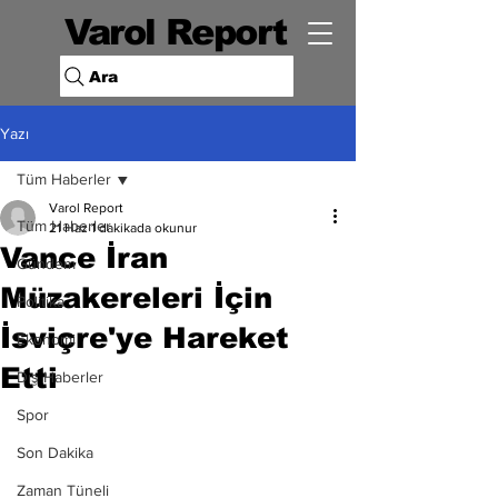
Varol Report
Ara
Yazı
Tüm Haberler
Varol Report
Tüm Haberler
21 Haz
1 dakikada okunur
Vance İran
Gündem
Müzakereleri İçin
Politika
İsviçre'ye Hareket
Ekonomi
Etti
Dış Haberler
Spor
Son Dakika
Zaman Tüneli