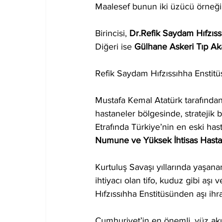
Maalesef bunun iki üzücü örneği 
Birincisi, 
Dr.Refik Saydam Hıfzıss
Diğeri ise 
Gülhane Askeri Tıp Ak
Refik Saydam Hıfzıssıhha Enstitü
Mustafa Kemal Atatürk tarafında
hastaneler bölgesinde, stratejik b
Etrafında Türkiye’nin en eski hast
Numune ve Yüksek İhtisas Hastan
Kurtuluş Savaşı yıllarında yaşana
ihtiyacı olan tifo, kuduz gibi aşı v
Hıfzıssıhha Enstitüsünden aşı ihra
Cumhuriyet’in en önemli, yüz akı