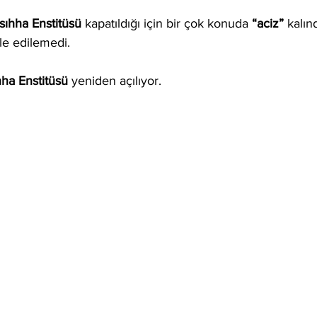
sıhha Enstitüsü
 kapatıldığı için bir çok konuda 
“aciz”
 kalınd
le edilemedi.
hha Enstitüsü
 yeniden açılıyor.