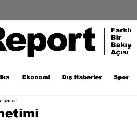
Report
Farklı
Bir
Bakış
Açısı
tika
Ekonomi
Dış Haberler
Spor
da okunur
netimi