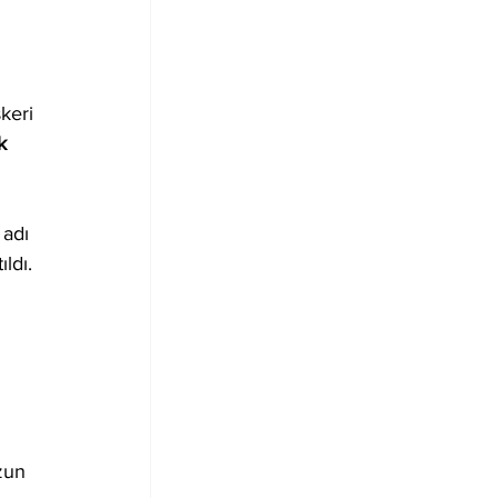
keri 
k 
 adı 
ıldı.
zun 