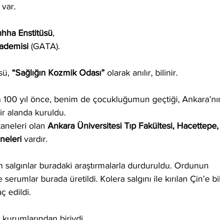
var.
ıhha Enstitüsü
, 
ademisi 
(GATA).
sü, 
“Sağlığın Kozmik Odası” 
olarak anılır, bilinir.
n 100 yıl önce, benim de çocukluğumun geçtiği, Ankara’nı
ir alanda kuruldu. 
aneleri olan 
Ankara Üniversitesi Tıp Fakültesi, Hacettepe,
eleri 
vardır.
n salgınlar buradaki araştırmalarla durduruldu. Ordunun 
e serumlar burada üretildi. Kolera salgını ile kırılan Çin’e bi
ç edildi.
 kurumlarından biriydi.