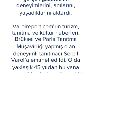
deneyimlerini, anılarını,
yaşadıklarını aktardı.
Varolreport.com’un turizm,
tanıtma ve kültür haberleri,
Brüksel ve Paris Tanıtma
Müşavirliği yapmış olan
deneyimli tanıtmacı Serpil
Varol’a emanet edildi. O da
yaklaşık 45 yıldan bu yana
gazetecilik ailesinde önemli bir
birikime sahip oldu.
Haber sitesini hazırlayarak
yayın hayatına sokan, halen de
eli üzerinde olan Engin Varol,
sitenin gerçek sahibidir.
Yıllardır, gazetecilik ve