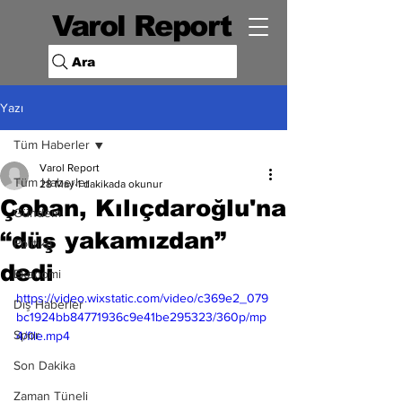
Varol Report
Ara
Yazı
Tüm Haberler
Varol Report
Tüm Haberler
28 May
1 dakikada okunur
Çoban, Kılıçdaroğlu'na
Gündem
“düş yakamızdan”
Politika
dedi
Ekonomi
https://video.wixstatic.com/video/c369e2_079
Dış Haberler
bc1924bb84771936c9e41be295323/360p/mp
Spor
4/file.mp4
Son Dakika
Zaman Tüneli