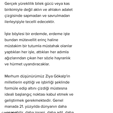
Gerçek yüreklilik bilek gücü veya kas 
birikimiyle değil aklın ve ahlakın adalet 
çizgisinde sapmadan ve savrulmadan 
ilerleyişiyle tecelli edecektir.
İşte böylesi bir erdemde, erdeme işte 
bundan mütevellit erinç haline 
müstakim bir tutumla müstahak olanlar 
yaptıkları her işle, attıkları her adımla 
ağızlarından çıkan her sözle hayranlık 
ve hürmet uyandıracaklar.
Merhum düşünürümüz Ziya Gökalp'in 
milletlerin eşitliği ve işbirliği şeklinde 
formüle edip altını çizdiği müstesna 
ideali başlangıç noktası kabul etmek ve 
geliştirmek gerekmektedir. Genel 
manada 21. yüzyılda dünyanın daha 
yaşanabilir, daha insani, daha adil, daha 