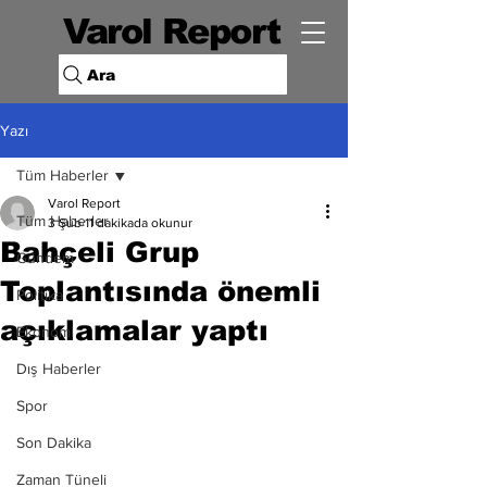
Varol Report
Ara
Yazı
Tüm Haberler
Varol Report
Tüm Haberler
3 Şub
11 dakikada okunur
Bahçeli Grup
Gündem
Toplantısında önemli
Politika
açıklamalar yaptı
Ekonomi
Dış Haberler
Spor
Son Dakika
Zaman Tüneli