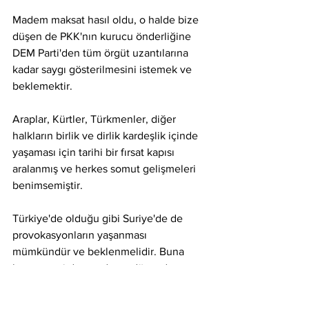
Madem maksat hasıl oldu, o halde bize 
düşen de PKK'nın kurucu önderliğine 
DEM Parti'den tüm örgüt uzantılarına 
kadar saygı gösterilmesini istemek ve 
beklemektir.
Araplar, Kürtler, Türkmenler, diğer 
halkların birlik ve dirlik kardeşlik içinde 
yaşaması için tarihi bir fırsat kapısı 
aralanmış ve herkes somut gelişmeleri 
benimsemiştir.
Türkiye'de olduğu gibi Suriye'de de 
provokasyonların yaşanması 
mümkündür ve beklenmelidir. Buna 
karşı azami derecede ve düzeyde 
sabırlı, tedbirli, temkinli olmak herkesin 
ortak çıkarınadır. Nusaybin'de 