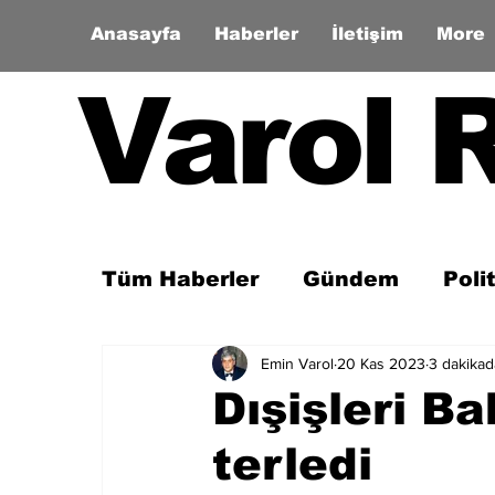
Anasayfa
Haberler
İletişim
More
Varol 
Tüm Haberler
Gündem
Poli
Emin Varol
20 Kas 2023
3 dakika
Son Dakika
Zaman Tüneli
Dışişleri B
terledi