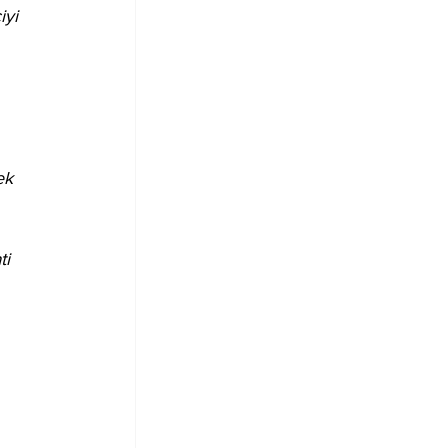
iyi 
ek 
i 