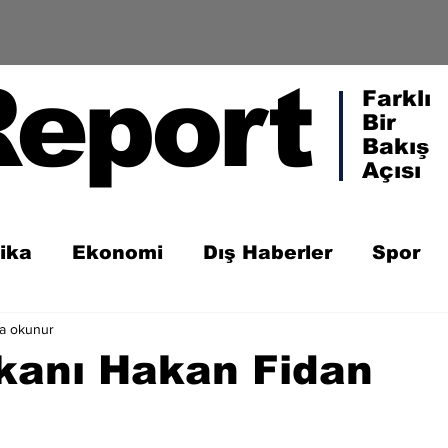
Report
Farklı
Bir
Bakış
Açısı
tika
Ekonomi
Dış Haberler
Spor
da okunur
akanı Hakan Fidan