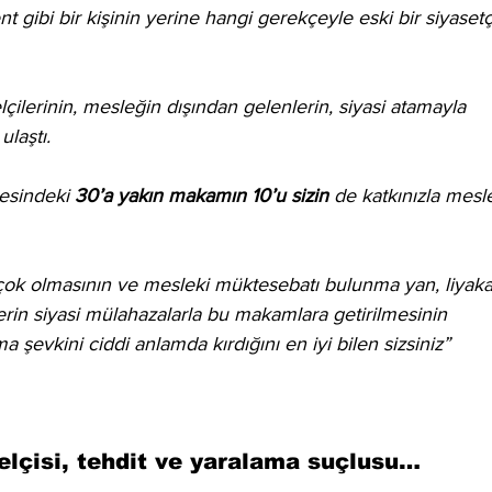
gibi bir kişinin yerine hangi gerekçeyle eski bir siyasetç
çilerinin, mesleğin dışından gelenlerin, siyasi atamayla 
ulaştı. 
sindeki 
30’a yakın makamın 10’u sizin
 de katkınızla mesl
çok olmasının ve mesleki müktesebatı bulunma yan, liyakat
lerin siyasi mülahazalarla bu makamlara getirilmesinin 
a şevkini ciddi anlamda kırdığını en iyi bilen sizsiniz”
elçisi, tehdit ve yaralama suçlusu…