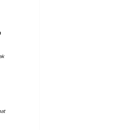
ı 
ak 
at 