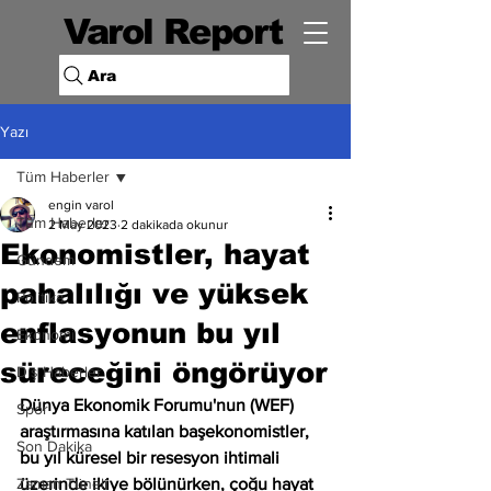
Varol Report
Ara
Yazı
Tüm Haberler
engin varol
Tüm Haberler
2 May 2023
2 dakikada okunur
Ekonomistler, hayat
Gündem
pahalılığı ve yüksek
Politika
enflasyonun bu yıl
Ekonomi
süreceğini öngörüyor
Dış Haberler
Dünya Ekonomik Forumu'nun (WEF) 
Spor
araştırmasına katılan başekonomistler, 
Son Dakika
bu yıl küresel bir resesyon ihtimali 
Zaman Tüneli
üzerinde ikiye bölünürken, çoğu hayat 