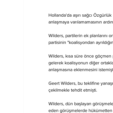
Hollanda'da aşırı sağcı Özgürlük 
anlaşmaya varılamamasının ardınd
Wilders, partilerin ek planların
partisinin "koalisyondan ayrıldığın
Wilders, kısa süre önce göçmen po
gelerek koalisyonun diğer ortakl
anlaşmasına eklenmesini istemişt
Geert Wilders, bu teklifine yana
çekilmekle tehdit etmişti.
Wilders, dün başlayan görüşmel
eden görüşmelerde hükümetten çek