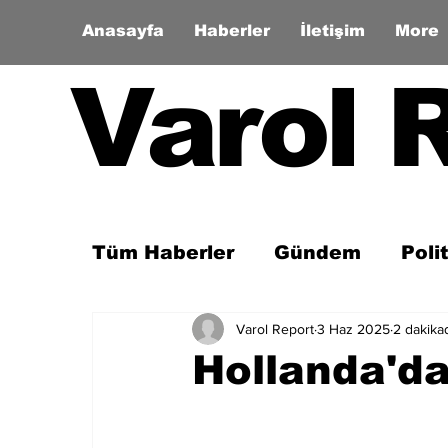
Anasayfa
Haberler
İletişim
More
Varol 
Tüm Haberler
Gündem
Poli
Varol Report
3 Haz 2025
2 dakika
Son Dakika
Zaman Tüneli
Hollanda'd