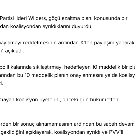
Partisi lideri Wilders, göçü azaltma planı konusunda bir 
an koalisyondan ayrıldıklarını duyurdu.
ı onaylamayı reddetmesinin ardından X'ten paylaşım yaparak
ı" açıkladı.
litikalarında sıkılaştırmayı hedefleyen 10 maddelik bir pl
arından bu 10 maddelik planın onaylanmasını ya da koalis
i.
şmayan koalisyon üyelerini, önceki gün hükümetten 
erden bir sonuç alınamamasının ardından bu sabah devam
ildiğini açıklayarak, koalisyondan ayrıldı ve PVV'li 