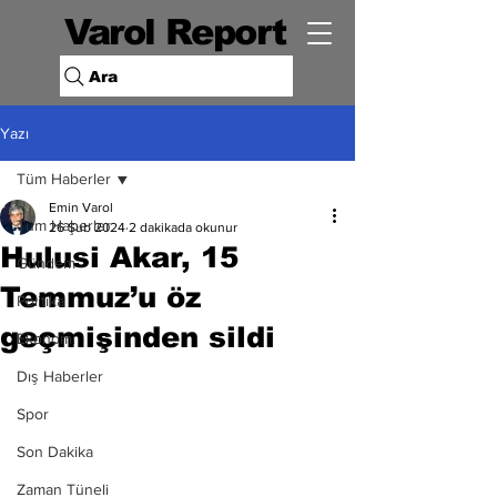
Varol Report
Ara
Yazı
Tüm Haberler
Emin Varol
Tüm Haberler
26 Şub 2024
2 dakikada okunur
Hulusi Akar, 15
Gündem
Temmuz’u öz
Politika
geçmişinden sildi
Ekonomi
Dış Haberler
Spor
Son Dakika
Zaman Tüneli