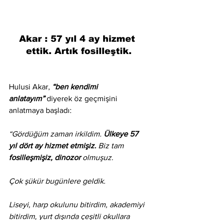
Akar : 57 yıl 4 ay hizmet 
ettik. Artık fosilleştik.
Hulusi Akar, 
“ben kendimi 
anlatayım”
 diyerek öz geçmişini 
anlatmaya başladı:
“Gördüğüm zaman irkildim. 
Ülkeye 57 
yıl dört ay hizmet etmişiz.
 Biz tam 
fosilleşmişiz, dinozor 
olmuşuz. 
Çok şükür bugünlere geldik. 
Liseyi, harp okulunu bitirdim, akademiyi 
bitirdim, yurt dışında çeşitli okullara 