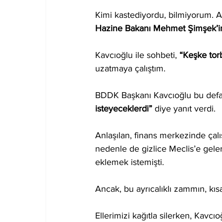
Kimi kastediyordu, bilmiyorum. 
Hazine Bakanı Mehmet Şimşek’i
Kavcıoğlu ile sohbeti, 
“Keşke torb
uzatmaya çalıştım.
BDDK Başkanı Kavcıoğlu bu defa
isteyeceklerdi”
 diye yanıt verdi. 
Anlaşılan, finans merkezinde çal
nedenle de gizlice Meclis’e gele
eklemek istemişti.
Ancak, bu ayrıcalıklı zammın, kı
Ellerimizi kağıtla silerken, Kavcıo