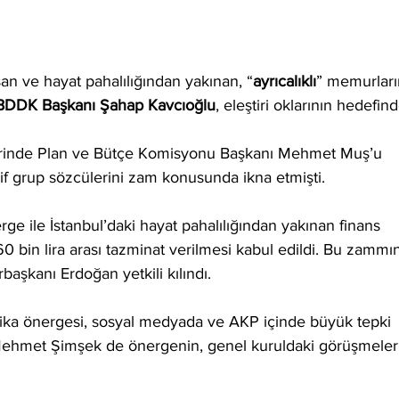
an ve hayat pahalılığından yakınan, “
ayrıcalıklı
” memurları
BDDK Başkanı Şahap Kavcıoğlu
, eleştiri oklarının hedefind
erinde Plan ve Bütçe Komisyonu Başkanı Mehmet Muş’u 
if grup sözcülerini zam konusunda ikna etmişti.
ge ile İstanbul’daki hayat pahalılığından yakınan finans 
60 bin lira arası tazminat verilmesi kabul edildi. Bu zammı
aşkanı Erdoğan yetkili kılındı.
ka önergesi, sosyal medyada ve AKP içinde büyük tepki 
Mehmet Şimşek de önergenin, genel kuruldaki görüşmeler