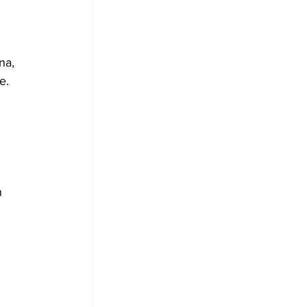
na, 
e.
n 
 