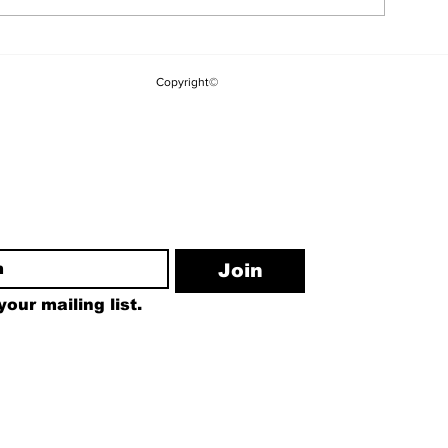
Çerçeve Yasanın
CHP'li Vekill
Meclis'e Gelmesinin
Tepki: "Saray
Copyright©
Ardından İlk MGK
Hareket Edili
Toplantısı Bugün
Etiketini Bu 
Sökemezsini
ewsletter
Join
our mailing list.