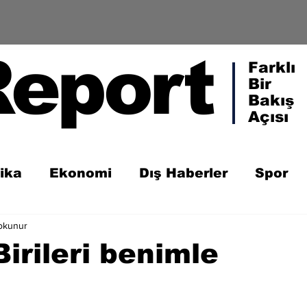
Report
Farklı
Bir
Bakış
Açısı
tika
Ekonomi
Dış Haberler
Spor
 okunur
irileri benimle