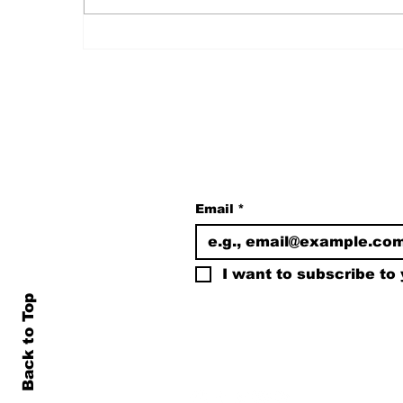
Özgür Özel, Meclis'in En
Çok Fezlekesi Olan
Vekili
Subscribe to Our N
Email
*
I want to subscribe to y
Back to Top