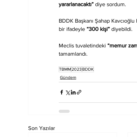
yararlanacaktı”
 diye sordum.
BDDK Başkanı Şahap Kavcıoğlu 
bir ifadeyle 
“300 kişi”
 diyebildi. 
Meclis tuvaletindeki 
“memur za
tamamlandı.
TBMM
2023
BDDK
Gündem
Son Yazılar