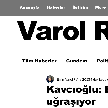
Anasayfa
Haberler
İletişim
More
Varol 
Tüm Haberler
Gündem
Poli
Emin Varol
7 Ara 2023
1 dakikada
Son Dakika
Zaman Tüneli
Kavcıoğlu: B
uğraşıyor