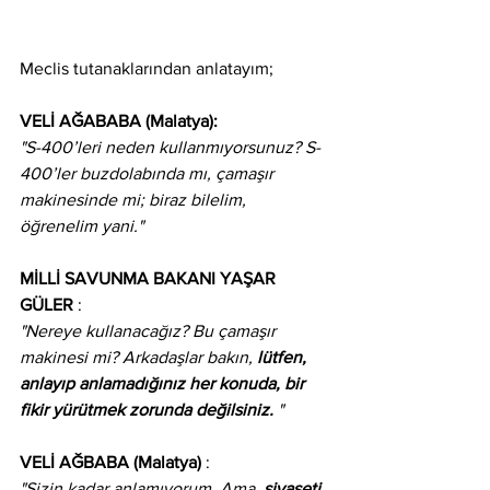
Meclis tutanaklarından anlatayım;
VELİ AĞABABA (Malatya):
"S-400’leri neden kullanmıyorsunuz? S-
400’ler buzdolabında mı, çamaşır 
makinesinde mi; biraz bilelim, 
öğrenelim yani."
MİLLİ SAVUNMA BAKANI YAŞAR 
GÜLER
 : 
"Nereye kullanacağız? Bu çamaşır 
makinesi mi? Arkadaşlar bakın, 
lütfen, 
anlayıp anlamadığınız her konuda, bir 
fikir yürütmek zorunda değilsiniz.
 "
VELİ AĞBABA (Malatya)
 : 
"Sizin kadar anlamıyorum. Ama, 
siyaseti 