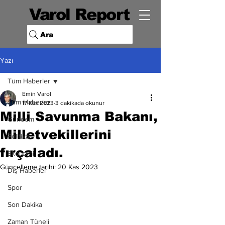
Varol Report
Ara
Yazı
Tüm Haberler
Emin Varol
Tüm Haberler
17 Kas 2023
3 dakikada okunur
Milli Savunma Bakanı,
Gündem
Milletvekillerini
Politika
fırçaladı.
Ekonomi
Güncelleme tarihi:
20 Kas 2023
Dış Haberler
Spor
Son Dakika
Zaman Tüneli