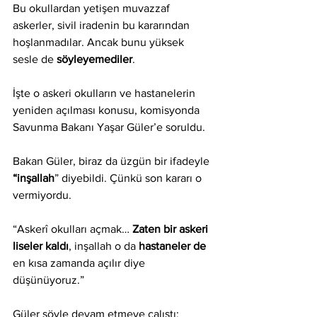
Bu okullardan yetişen muvazzaf 
askerler, sivil iradenin bu kararından 
hoşlanmadılar. Ancak bunu yüksek 
sesle de 
söyleyemediler
.
İşte o askeri okulların ve hastanelerin 
yeniden açılması konusu, komisyonda 
Savunma Bakanı Yaşar Güler’e soruldu.
Bakan Güler, biraz da üzgün bir ifadeyle 
“inşallah
” diyebildi. Çünkü son kararı o 
vermiyordu.
“Askerî okulları açmak… 
Zaten bir askeri 
liseler kaldı
, inşallah o da 
hastaneler de
en kısa zamanda açılır diye 
düşünüyoruz.”
Güler şöyle devam etmeye çalıştı: