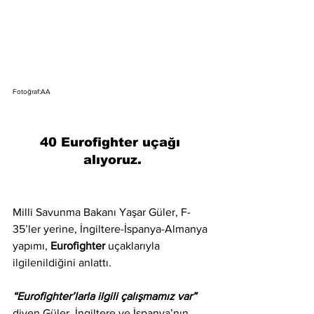
Fotoğraf:AA
40 Eurofighter uçağı 
alıyoruz.
Milli Savunma Bakanı Yaşar Güler, F-
35’ler yerine, İngiltere-İspanya-Almanya 
yapımı, 
Eurofighter 
uçaklarıyla 
ilgilenildiğini anlattı.
“Eurofighter’larla ilgili çalışmamız var”
diyen Güler, İngiltere ve İspanya’nın 