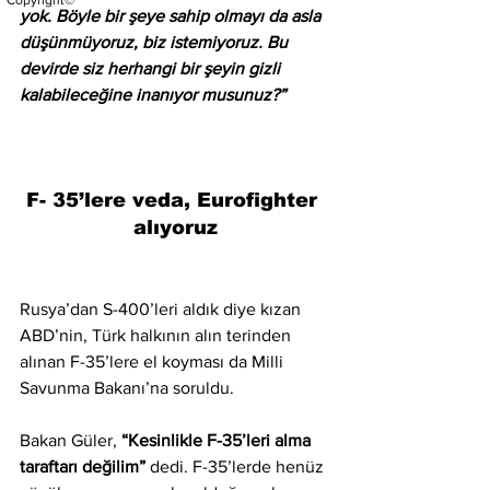
Copyright©
yok. Böyle bir şeye sahip olmayı da asla 
düşünmüyoruz, biz istemiyoruz. Bu 
devirde siz herhangi bir şeyin gizli 
kalabileceğine inanıyor musunuz?”
F- 35’lere veda, Eurofighter 
alıyoruz
Rusya’dan S-400’leri aldık diye kızan 
ABD’nin, Türk halkının alın terinden 
alınan F-35’lere el koyması da Milli 
Savunma Bakanı’na soruldu.
Bakan Güler, 
“Kesinlikle F-35’leri alma 
taraftarı değilim”
 dedi. F-35’lerde henüz 