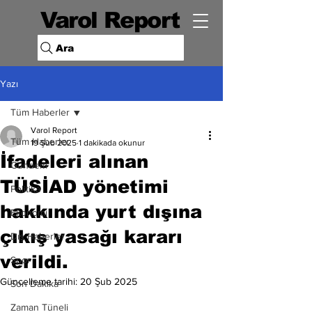
Varol Report
Ara
Yazı
Tüm Haberler
Varol Report
Tüm Haberler
19 Şub 2025
1 dakikada okunur
İfadeleri alınan
Gündem
TÜSİAD yönetimi
Politika
hakkında yurt dışına
Ekonomi
çıkış yasağı kararı
Dış Haberler
verildi.
Spor
Güncelleme tarihi:
20 Şub 2025
Son Dakika
Zaman Tüneli