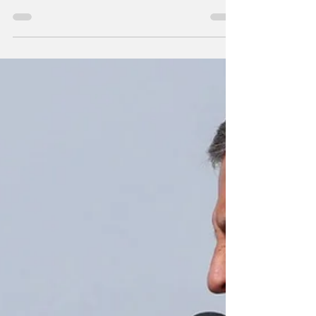
birlikte tutuklandı, 2 kişi serbest bırakıldı.