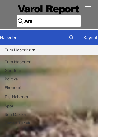
Varol Report
Ara
Kaydol
Haberler
Tüm Haberler
Tüm Haberler
Gündem
Politika
Ekonomi
Dış Haberler
Spor
Son Dakika
Zaman Tüneli