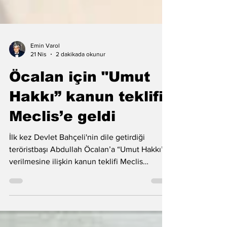
Emin Varol
21 Nis
2 dakikada okunur
Öcalan için "Umut
Hakkı” kanun teklifi
Meclis’e geldi
İlk kez Devlet Bahçeli'nin dile getirdiği
teröristbaşı Abdullah Öcalan’a “Umut Hakkı”
verilmesine ilişkin kanun teklifi Meclis
Başkanlığı’na verildi. Teklifi DEM Parti
hazırladı.