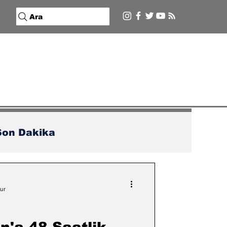
Ara
Son Dakika
ur