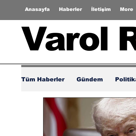
Anasayfa
Haberler
İletişim
More
Varol 
Tüm Haberler
Gündem
Politi
Zaman Tüneli