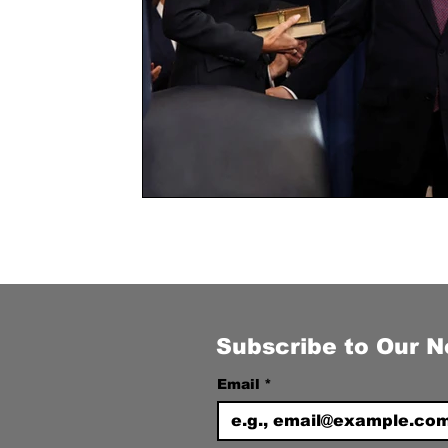
Subscribe to Our N
Email
*