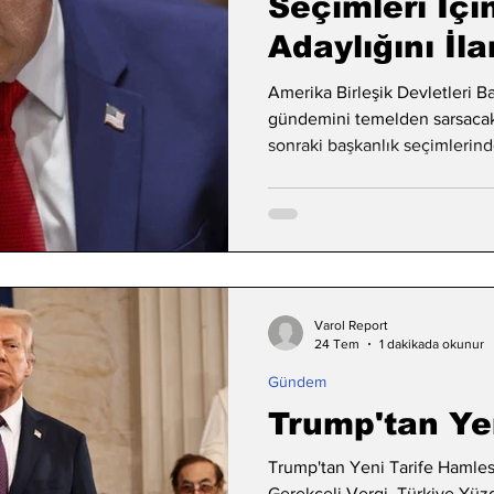
Seçimleri İçi
Adaylığını İla
Amerika Birleşik Devletleri B
gündemini temelden sarsacak s
sonraki başkanlık seçimlerind
kamuoyuna duyurdu.
Varol Report
24 Tem
1 dakikada okunur
Gündem
Trump'tan Ye
Trump'tan Yeni Tarife Hamlesi
Gerekçeli Vergi, Türkiye Yüzd