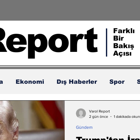
Report
Farklı
Bir
Bakış
Açısı
ka
Ekonomi
Dış Haberler
Spor
Varol Report
2 gün önce
1 dakikada okun
Gündem