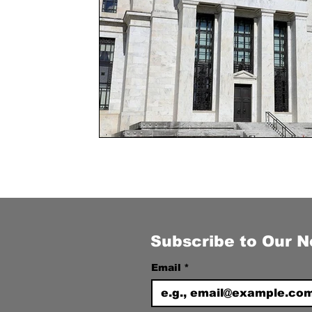
Subscribe to Our N
Email
*