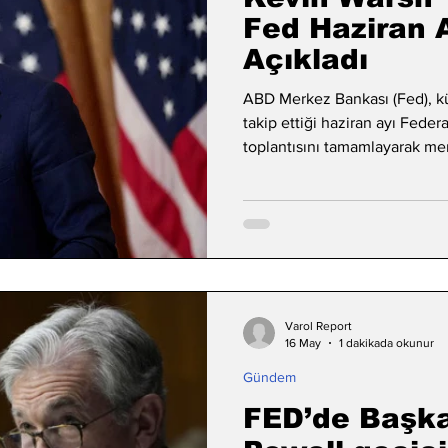
Fed Haziran A
Açıkladı
ABD Merkez Bankası (Fed), kür
takip ettiği haziran ayı Fede
toplantısını tamamlayarak mer
kararlarını kamuoyuna duyurd
Varol Report
16 May
1 dakikada okunur
Gündem
FED’de Başkan