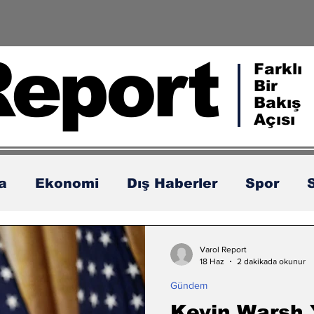
Report
Farklı
Bir
Bakış
Açısı
ka
Ekonomi
Dış Haberler
Spor
Varol Report
18 Haz
2 dakikada okunur
Gündem
Kevin Warsh 