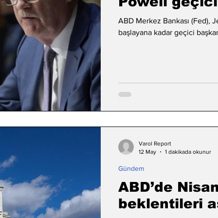
Powell geçic
ABD Merkez Bankası (Fed), J
başlayana kadar geçici başkan
Varol Report
12 May
1 dakikada okunur
Gündem
ABD’de Nisan
beklentileri a